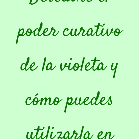
poder curativo
de la violeta y
cómo puedes
utilizarla en