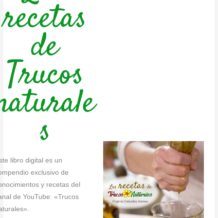
recetas
de
Trucos
naturale
s
ste libro digital es un
ompendio exclusivo de
onocimientos y recetas del
anal de YouTube: «Trucos
aturales».