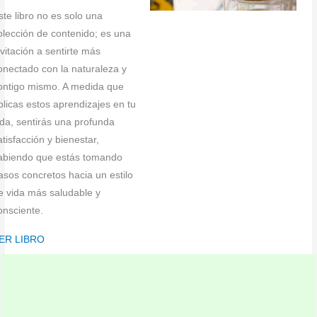
ste libro no es solo una
olección de contenido; es una
nvitación a sentirte más
onectado con la naturaleza y
ontigo mismo. A medida que
plicas estos aprendizajes en tu
ida, sentirás una profunda
atisfacción y bienestar,
abiendo que estás tomando
asos concretos hacia un estilo
e vida más saludable y
onsciente.
ER LIBRO