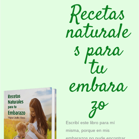
Recetas
naturale
s para
tu
embara
zo
Escribí este libro para mí
misma, porque en mis
embarazos no pude encontrar