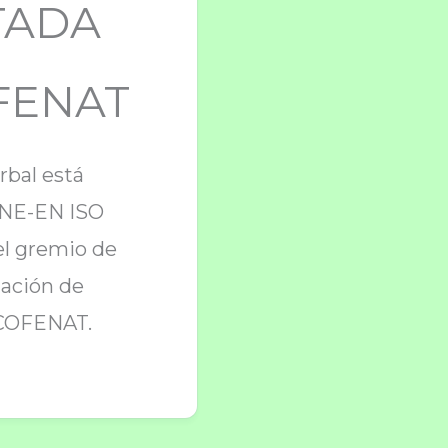
TADA
FENAT
rbal está
UNE-EN ISO
el gremio de
iación de
 COFENAT.