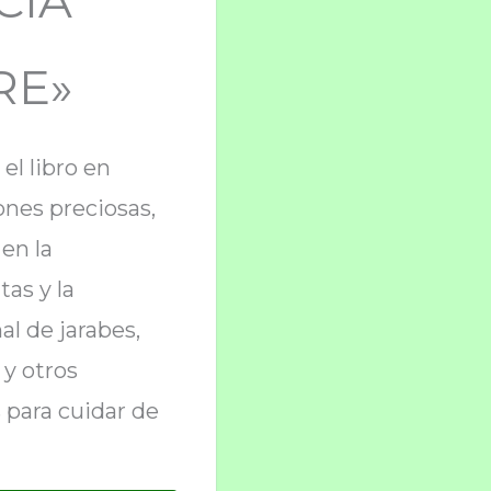
CIA
RE»
el libro en
iones preciosas,
 en la
tas y la
al de jarabes,
 y otros
 para cuidar de