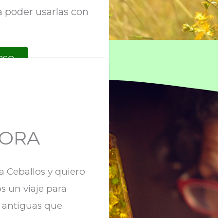
 poder usarlas con
RSO
U
SORA
ia Ceballos y quiero
un viaje para
 antiguas que