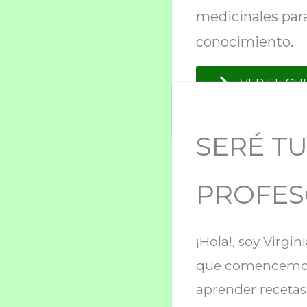
medicinales para
conocimiento.
VER EL CU
SERÉ T
PROFE
¡Hola!, soy Virgin
que comencemos 
aprender recetas