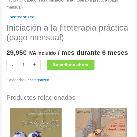
Inicio
/
Uncategorized
/ Iniciación a la fitoterapia práctica (pago
mensual)
Uncategorized
Iniciación a la fitoterapia práctica
(pago mensual)
29,95
€
/ mes durante 6 meses
IVA incluido
Iniciación
-
+
Suscríbete ahora
a
la
Categoría:
Uncategorized
fitoterapia
práctica
Productos relacionados
(pago
mensual)
cantidad