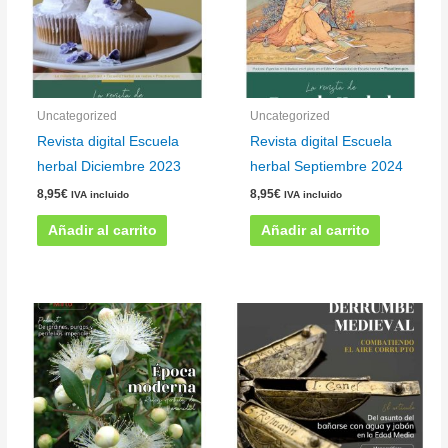
Uncategorized
Uncategorized
Revista digital Escuela
Revista digital Escuela
herbal Diciembre 2023
herbal Septiembre 2024
8,95
€
8,95
€
IVA incluido
IVA incluido
Añadir al carrito
Añadir al carrito