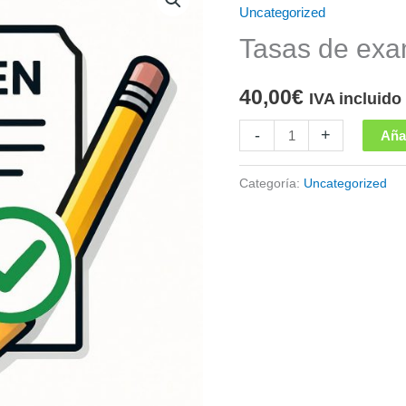
Uncategorized
Tasas de ex
40,00
€
IVA incluido
Tasas
-
+
Añad
de
examen
Categoría:
Uncategorized
cantidad