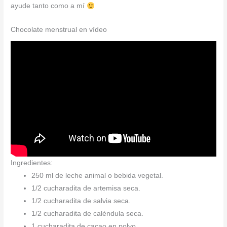
ayude tanto como a mí
Chocolate menstrual en vídeo
Ingredientes:
250 ml de leche animal o bebida vegetal.
1/2 cucharadita de artemisa seca.
1/2 cucharadita de salvia seca.
1/2 cucharadita de caléndula seca.
1 cucharadita de cacao en polvo.